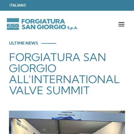
ITALIANO
T
o
g
g
ULTIME NEWS
l
e
FORGIATURA SAN
n
a
GIORGIO
v
i
ALL’INTERNATIONAL
g
a
VALVE SUMMIT
t
i
o
n