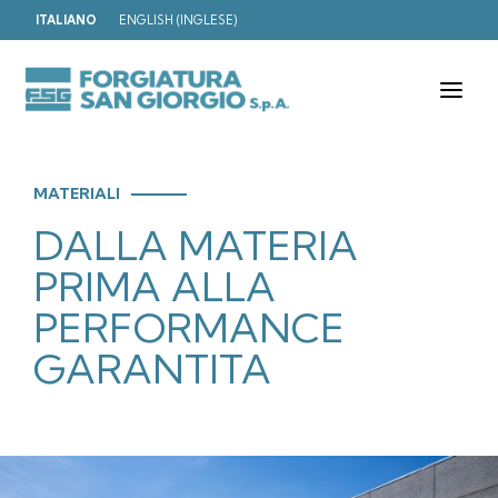
ITALIANO
ENGLISH
(
INGLESE
)
T
o
g
g
l
e
MATERIALI
n
DALLA MATERIA
a
v
i
PRIMA ALLA
g
a
PERFORMANCE
t
i
GARANTITA
o
n