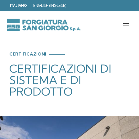
ITALIANO
ENGLISH
(
INGLESE
)
T
o
g
g
l
e
CERTIFICAZIONI
n
CERTIFICAZIONI DI
a
v
i
SISTEMA E DI
g
a
PRODOTTO
t
i
o
n