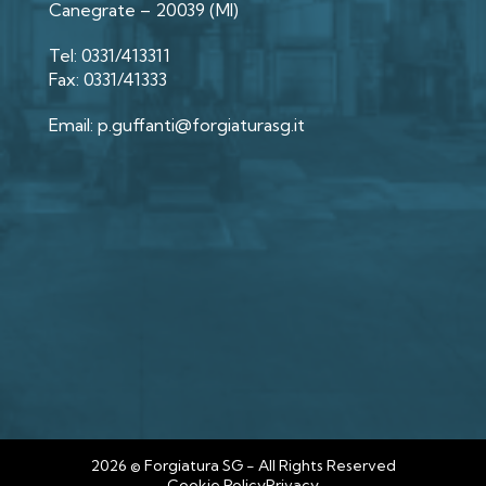
Canegrate – 20039 (MI)
Tel: 0331/413311
Fax: 0331/41333
Email: p.guffanti@forgiaturasg.it
2026 © Forgiatura SG - All Rights Reserved
Cookie Policy
Privacy